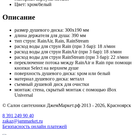
Цвет:
хром/белый
Описание
размер душевого диска: 300x190 мм
длина держателя для душа: 390 мм
тип струи: RainAir, Rain, RainStream
расход воды для струи Rain (при 3 бар): 18 л/мин
расход воды для струи RainAir (при 3 бар): 18 л/мин
расход воды для струи RainStream (при 3 бар): 22 л/мин
переключение потока между RainAir и Rain при помощи
кнопки Select на верхнем душе
поверхность душевого диска: хром или белый
материал душевого диска: металл
съемный душевой диск для очистки
монтаж: стена, скрытый монтаж с помощью iBox
Universal
© Салон сантехники ДжемМаркет.рф 2013 - 2026, Красноярск
8 391
249 90 40
zakaz@jammarket.ru
Безопасность онлайн платежей